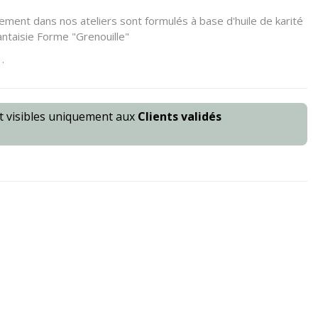
ement dans nos ateliers sont formulés à base d'huile de karité
ntaisie Forme "Grenouille"
.
nt visibles uniquement aux
Clients validés