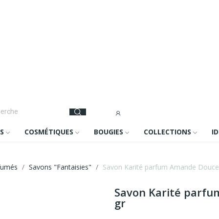
S
COSMÉTIQUES
BOUGIES
COLLECTIONS
I
rfumés
Savons "Fantaisies"
Savon Karité parfum Amande Douce 
Savon Karité parfu
gr