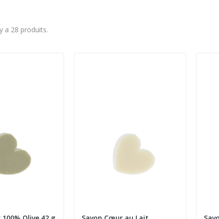
 y a 28 produits.
100% Olive 42 g
Savon Cœur au Lait
Savo