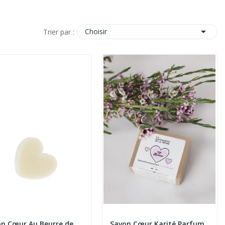

Choisir
Trier par :
n Cœur Au Beurre de
Savon Cœur Karité Parfum