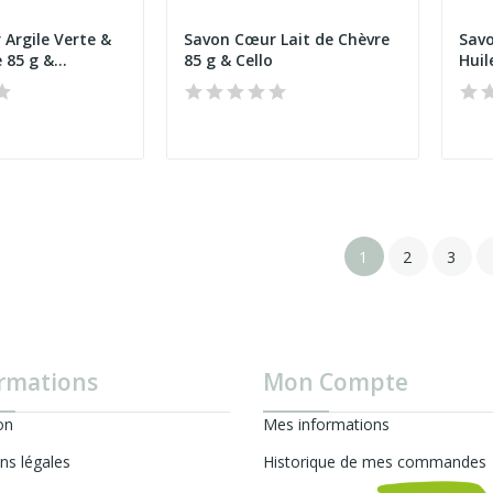
Argile Verte &
Savon Cœur Lait de Chèvre
Savo
 85 g &...
85 g & Cello
Huil
1
2
3
rmations
Mon Compte
on
Mes informations
ns légales
Historique de mes commandes