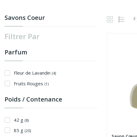
Savons Coeur
Il
Filtrer Par
Parfum
Fleur de Lavandin
(4)
Fruits Rouges
(1)
Poids / Contenance
42 g
(8)
85 g
(20)
Savon Cœur 