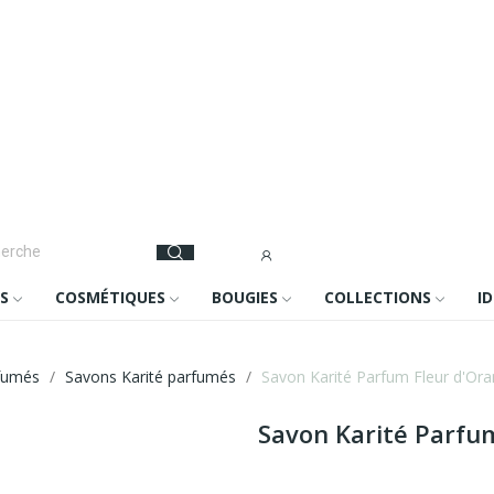
S
COSMÉTIQUES
BOUGIES
COLLECTIONS
I
rfumés
Savons Karité parfumés
Savon Karité Parfum Fleur d'Ora
Savon Karité Parfu