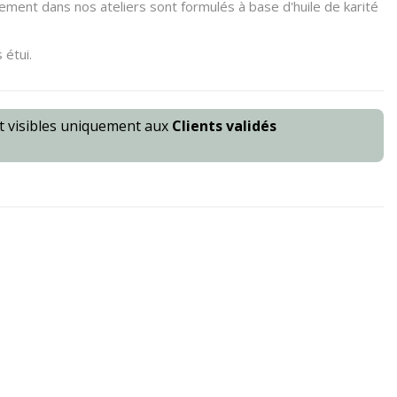
ement dans nos ateliers sont formulés à base d'huile de karité
 étui.
nt visibles uniquement aux
Clients validés