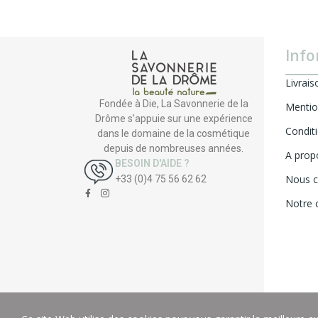
Info
Livrais
Fondée à Die, La Savonnerie de la
Mentio
Drôme s’appuie sur une expérience
Condit
dans le domaine de la cosmétique
depuis de nombreuses années.
A prop
BESOIN D'AIDE ?
Nous c
+33 (0)4 75 56 62 62
Notre 
© 2024 La Savonnerie de la Drôme - Tous droits