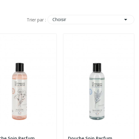

Choisir
Trier par :
che Soin Parfum
Douche Soin Parfum