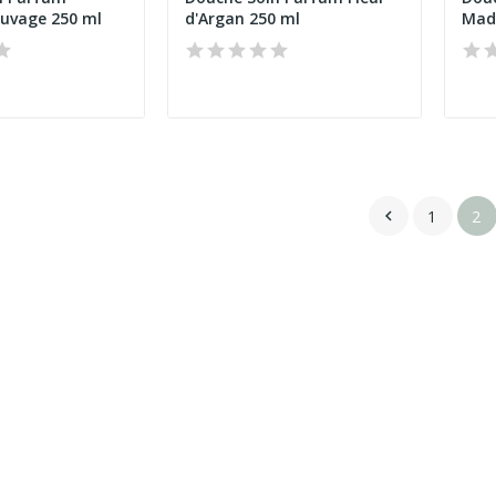
auvage 250 ml
d'Argan 250 ml
Mad
1
2
